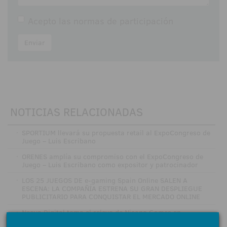
Acepto las
normas de participación
Enviar
NOTICIAS RELACIONADAS
·
SPORTIUM llevará su propuesta retail al ExpoCongreso de
Juego – Luis Escribano
·
ORENES amplía su compromiso con el ExpoCongreso de
Juego – Luis Escribano como expositor y patrocinador
·
LOS 25 JUEGOS DE e-gaming Spain Online SALEN A
ESCENA: LA COMPAÑÍA ESTRENA SU GRAN DESPLIEGUE
PUBLICITARIO PARA CONQUISTAR EL MERCADO ONLINE
·
Neova Digital toma el relevo de Nicano Games en
Torremolinos