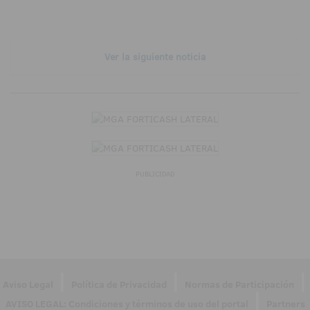
Ver la siguiente noticia
PUBLICIDAD
|
|
|
Aviso Legal
Política de Privacidad
Normas de Participación
|
AVISO LEGAL: Condiciones y términos de uso del portal
Partners