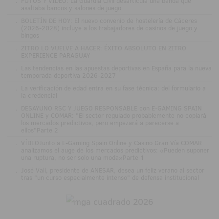
.
FOTOS Y VÍDEO: La Guardia Civil desarticula una banda que
asaltaba bancos y salones de juego
.
BOLETÍN DE HOY: El nuevo convenio de hostelería de Cáceres
(2026-2028) incluye a los trabajadores de casinos de juego y
bingos
.
ZITRO LO VUELVE A HACER: ÉXITO ABSOLUTO EN ZITRO
EXPERIENCE PARAGUAY
.
Las tendencias en las apuestas deportivas en España para la nueva
temporada deportiva 2026-2027
.
La verificación de edad entra en su fase técnica: del formulario a
la credencial
.
DESAYUNO RSC Y JUEGO RESPONSABLE con E-GAMING SPAIN
ONLINE y COMAR: "El sector regulado probablemente no copiará
los mercados predictivos, pero empezará a parecerse a
ellos"Parte 2
.
VÍDEOJunto a E-Gaming Spain Online y Casino Gran Vía COMAR
analizamos el auge de los mercados predictivos: «Pueden suponer
una ruptura, no ser solo una moda»Parte 1
.
José Vall, presidente de ANESAR, desea un feliz verano al sector
tras "un curso especialmente intenso" de defensa institucional