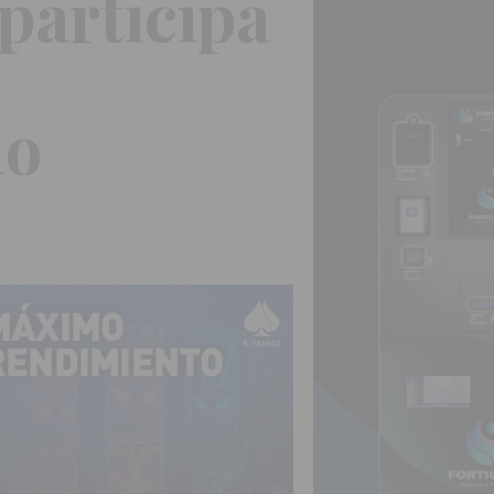
participa
mo