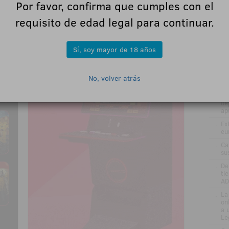
Por favor, confirma que cumples con el
.
Be
en
requisito de edad legal para continuar.
.
La
si
.
El
Sí, soy mayor de 18 años
nu
añ
.
Ma
No, volver atrás
el
.
Na
de
ap
.
Ex
eu
.
Ca
su
.
De
ti
AD
.
La
on
a 
Le