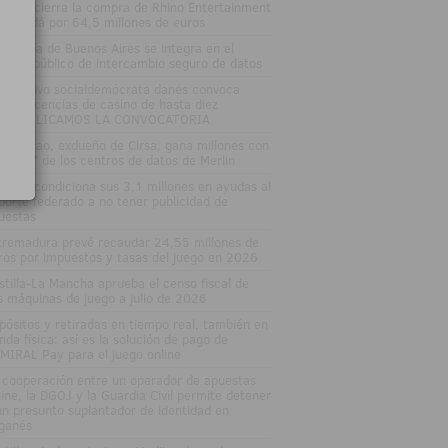
tsson cierra la compra de Rhino Entertainment
 Canadá por 64,5 millones de euros
 Lotería de Buenos Aires se integra en el
stema público de intercambio seguro de datos
 Ejecutivo socialdemócrata danés convoca
evas licencias de casino de hasta diez
osPUBLICAMOS LA CONVOCATORIA
nuel Lao, exdueño de Cirsa, gana millones con
 'boom' de los centros de datos de Merlin
varra condiciona sus 3,1 millones en ayudas al
porte federado a no tener publicidad de
uestas
tremadura prevé recaudar 24,55 millones de
ros por impuestos y tasas del juego en 2026
stilla-La Mancha aprueba el censo fiscal de
s máquinas de juego a julio de 2026
pósitos y retiradas en tiempo real, también en
enda física: así es la solución de pago de
MIRAL Pay para el juego online
 cooperación entre un operador de apuestas
line, la DGOJ y la Guardia Civil permite detener
un presunto suplantador de identidad en
ganés