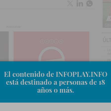
PUBLICIDAD
ÚL
.
La
de
.
DE
GA
re
pr
El contenido de INFOPLAY.INFO
el
está destinado a personas de 18
.
VÍ
Gr
años o más.
me
ru
.
Jo
ve
in