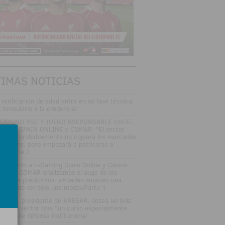
TIMAS NOTICIAS
 verificación de edad entra en su fase técnica:
l formulario a la credencial
SAYUNO RSC Y JUEGO RSEPONSABLE con E-
MING SPAIN ONLINE y COMAR: "El sector
gulado probablemente no copiará los mercados
edictivos, pero empezará a parecerse a
los"Parte 2
DEOJunto a E-Gaming Spain Online y Casino
an Vía COMAR analizamos el auge de los
rcados predictivos: «Pueden suponer una
ptura, no ser solo una moda»Parte 1
sé Vall, presidente de ANESAR, desea un feliz
rano al sector tras "un curso especialmente
tenso" de defensa institucional