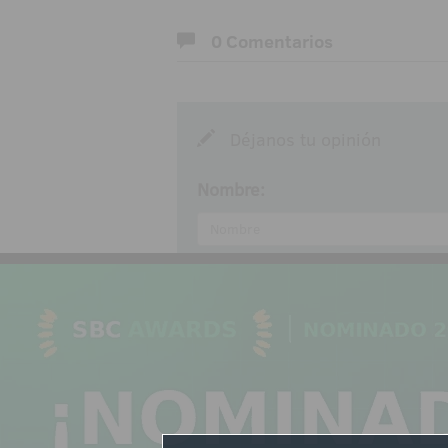
0 Comentarios
Déjanos tu opinión
Nombre:
Comentarios:
Acepto las
normas de partic
Enviar