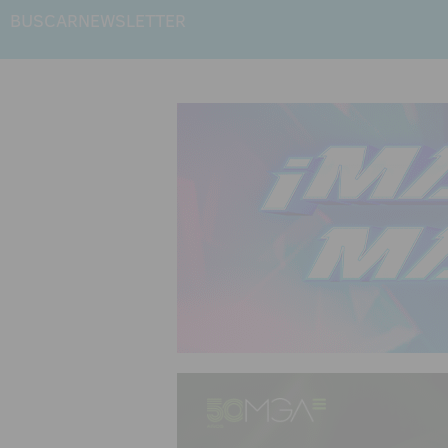
BUSCAR
NEWSLETTER