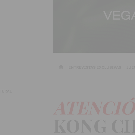
ENTREVISTAS EXCLUSIVAS
JUE
ATENCIÓ
KONG CHI