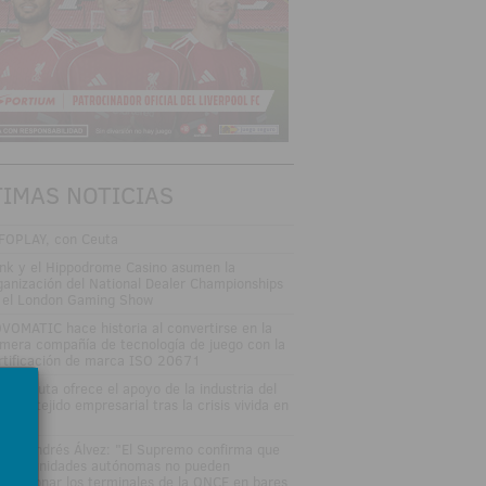
TIMAS NOTICIAS
FOPLAY, con Ceuta
nk y el Hippodrome Casino asumen la
ganización del National Dealer Championships
 el London Gaming Show
VOMATIC hace historia al convertirse en la
imera compañía de tecnología de juego con la
rtificación de marca ISO 20671
tOnCeuta ofrece el apoyo de la industria del
go al tejido empresarial tras la crisis vivida en
uta
fael Andrés Álvez: "El Supremo confirma que
s comunidades autónomas no pueden
speccionar los terminales de la ONCE en bares