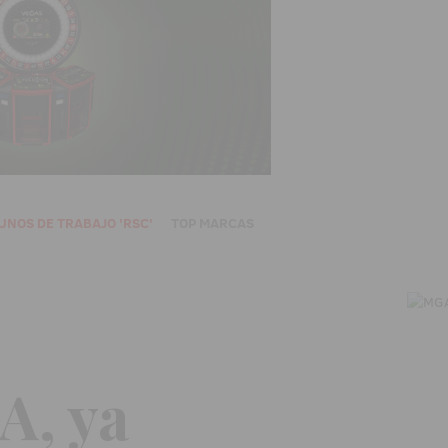
UNOS DE TRABAJO 'RSC'
TOP MARCAS
, ya