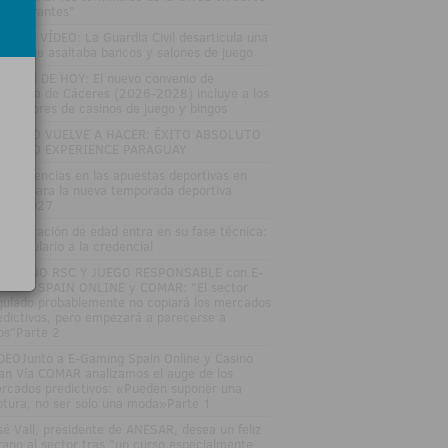
restaurantes"
TOS Y VÍDEO: La Guardia Civil desarticula una
nda que asaltaba bancos y salones de juego
LETÍN DE HOY: El nuevo convenio de
stelería de Cáceres (2026-2028) incluye a los
abajadores de casinos de juego y bingos
TRO LO VUELVE A HACER: ÉXITO ABSOLUTO
 ZITRO EXPERIENCE PARAGUAY
s tendencias en las apuestas deportivas en
paña para la nueva temporada deportiva
26-2027
 verificación de edad entra en su fase técnica:
l formulario a la credencial
SAYUNO RSC Y JUEGO RESPONSABLE con E-
MING SPAIN ONLINE y COMAR: "El sector
gulado probablemente no copiará los mercados
edictivos, pero empezará a parecerse a
los"Parte 2
DEOJunto a E-Gaming Spain Online y Casino
an Vía COMAR analizamos el auge de los
rcados predictivos: «Pueden suponer una
ptura, no ser solo una moda»Parte 1
sé Vall, presidente de ANESAR, desea un feliz
rano al sector tras "un curso especialmente