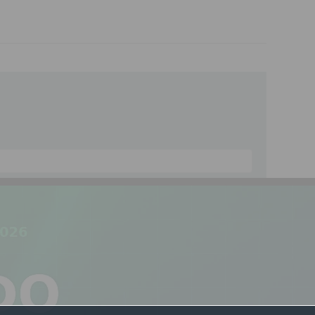
ipación