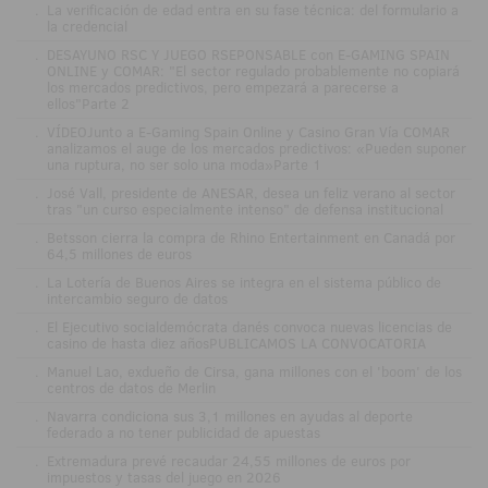
.
La verificación de edad entra en su fase técnica: del formulario a
la credencial
.
DESAYUNO RSC Y JUEGO RSEPONSABLE con E-GAMING SPAIN
ONLINE y COMAR: "El sector regulado probablemente no copiará
los mercados predictivos, pero empezará a parecerse a
ellos"Parte 2
.
VÍDEOJunto a E-Gaming Spain Online y Casino Gran Vía COMAR
analizamos el auge de los mercados predictivos: «Pueden suponer
una ruptura, no ser solo una moda»Parte 1
.
José Vall, presidente de ANESAR, desea un feliz verano al sector
tras "un curso especialmente intenso" de defensa institucional
.
Betsson cierra la compra de Rhino Entertainment en Canadá por
64,5 millones de euros
.
La Lotería de Buenos Aires se integra en el sistema público de
intercambio seguro de datos
.
El Ejecutivo socialdemócrata danés convoca nuevas licencias de
casino de hasta diez añosPUBLICAMOS LA CONVOCATORIA
.
Manuel Lao, exdueño de Cirsa, gana millones con el 'boom' de los
centros de datos de Merlin
.
Navarra condiciona sus 3,1 millones en ayudas al deporte
federado a no tener publicidad de apuestas
.
Extremadura prevé recaudar 24,55 millones de euros por
impuestos y tasas del juego en 2026