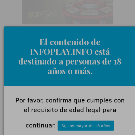
El contenido de
INFOPLAY.INFO está
SIGUIENTE NOTICIA
destinado a personas de 18
Win Systems:
años o más.
"Estamos aquí
para ofrecer
Por favor, confirma que cumples con
las mejores
el requisito de edad legal para
soluciones"
continuar.
Sí, soy mayor de 18 años