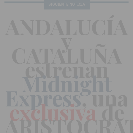
SIGUIENTE NOTICIA
ANDALUCÍA
y
CATALUÑA
estrenan
Midnight
Express
, una
exclusiva
de
ARISTOCRA