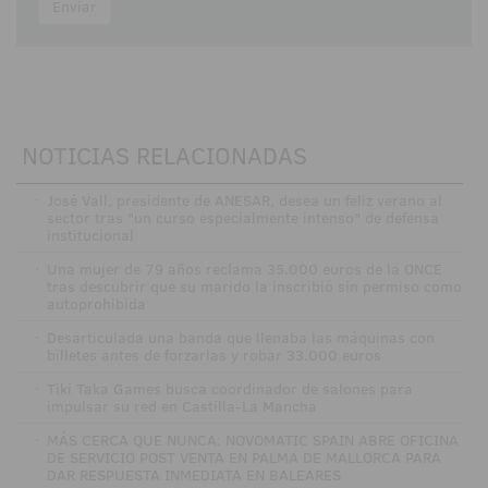
Enviar
NOTICIAS RELACIONADAS
·
José Vall, presidente de ANESAR, desea un feliz verano al
sector tras "un curso especialmente intenso" de defensa
institucional
·
Una mujer de 79 años reclama 35.000 euros de la ONCE
tras descubrir que su marido la inscribió sin permiso como
autoprohibida
·
Desarticulada una banda que llenaba las máquinas con
billetes antes de forzarlas y robar 33.000 euros
·
Tiki Taka Games busca coordinador de salones para
impulsar su red en Castilla-La Mancha
·
MÁS CERCA QUE NUNCA: NOVOMATIC SPAIN ABRE OFICINA
DE SERVICIO POST VENTA EN PALMA DE MALLORCA PARA
DAR RESPUESTA INMEDIATA EN BALEARES