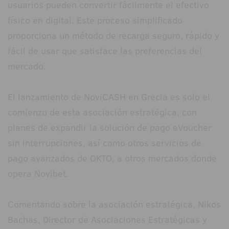
usuarios pueden convertir fácilmente el efectivo
físico en digital. Este proceso simplificado
proporciona un método de recarga seguro, rápido y
fácil de usar que satisface las preferencias del
mercado.
El lanzamiento de NoviCASH en Grecia es solo el
comienzo de esta asociación estratégica, con
planes de expandir la solución de pago eVoucher
sin interrupciones, así como otros servicios de
pago avanzados de OKTO, a otros mercados donde
opera Novibet.
Comentando sobre la asociación estratégica, Nikos
Bachas, Director de Asociaciones Estratégicas y