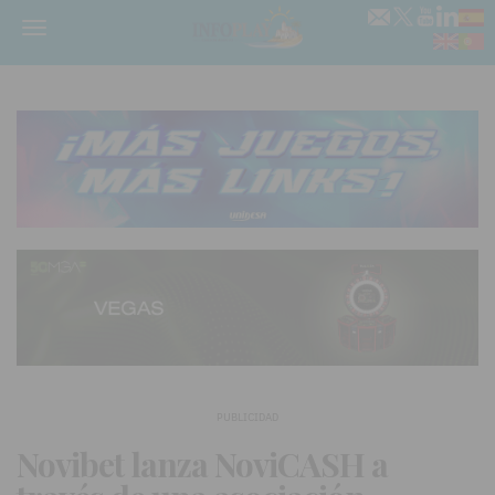
Menú
PUBLICIDAD
Novibet lanza NoviCASH a