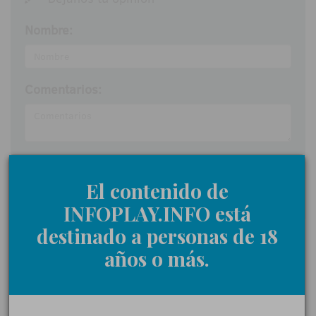
Nombre:
Comentarios:
Acepto las
normas de participación
El contenido de
Enviar
INFOPLAY.INFO está
destinado a personas de 18
años o más.
NOTICIAS RELACIONADAS