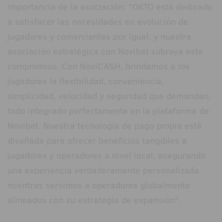
importancia de la asociación. "OKTO está dedicado
a satisfacer las necesidades en evolución de
jugadores y comerciantes por igual, y nuestra
asociación estratégica con Novibet subraya este
compromiso. Con NoviCASH, brindamos a los
jugadores la flexibilidad, conveniencia,
simplicidad, velocidad y seguridad que demandan,
todo integrado perfectamente en la plataforma de
Novibet. Nuestra tecnología de pago propia está
diseñada para ofrecer beneficios tangibles a
jugadores y operadores a nivel local, asegurando
una experiencia verdaderamente personalizada
mientras servimos a operadores globalmente
alineados con su estrategia de expansión".