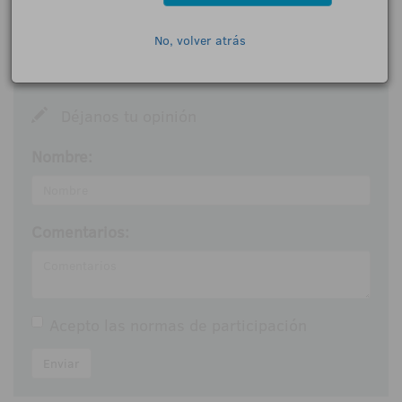
0 Comentarios
No, volver atrás
Déjanos tu opinión
Nombre:
Comentarios:
Acepto las
normas de participación
Enviar