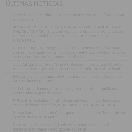
ÚLTIMAS NOTICIAS
.
La verificación de edad entra en su fase técnica: del formulario a
la credencial
.
DESAYUNO RSC Y JUEGO RSEPONSABLE con E-GAMING SPAIN
ONLINE y COMAR: "El sector regulado probablemente no copiará
los mercados predictivos, pero empezará a parecerse a
ellos"Parte 2
.
VÍDEOJunto a E-Gaming Spain Online y Casino Gran Vía COMAR
analizamos el auge de los mercados predictivos: «Pueden suponer
una ruptura, no ser solo una moda»Parte 1
.
José Vall, presidente de ANESAR, desea un feliz verano al sector
tras "un curso especialmente intenso" de defensa institucional
.
Betsson cierra la compra de Rhino Entertainment en Canadá por
64,5 millones de euros
.
La Lotería de Buenos Aires se integra en el sistema público de
intercambio seguro de datos
.
El Ejecutivo socialdemócrata danés convoca nuevas licencias de
casino de hasta diez añosPUBLICAMOS LA CONVOCATORIA
.
Manuel Lao, exdueño de Cirsa, gana millones con el 'boom' de los
centros de datos de Merlin
.
Navarra condiciona sus 3,1 millones en ayudas al deporte
federado a no tener publicidad de apuestas