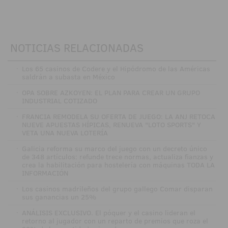
NOTICIAS RELACIONADAS
·
Los 65 casinos de Codere y el Hipódromo de las Américas
saldrán a subasta en México
·
OPA SOBRE AZKOYEN: EL PLAN PARA CREAR UN GRUPO
INDUSTRIAL COTIZADO
·
FRANCIA REMODELA SU OFERTA DE JUEGO: LA ANJ RETOCA
NUEVE APUESTAS HÍPICAS, RENUEVA "LOTO SPORTS" Y
VETA UNA NUEVA LOTERÍA
·
Galicia reforma su marco del juego con un decreto único
de 348 artículos: refunde trece normas, actualiza fianzas y
crea la habilitación para hostelería con máquinas TODA LA
INFORMACIÓN
·
Los casinos madrileños del grupo gallego Comar disparan
sus ganancias un 25%
·
ANÁLISIS EXCLUSIVO. El póquer y el casino lideran el
retorno al jugador con un reparto de premios que roza el