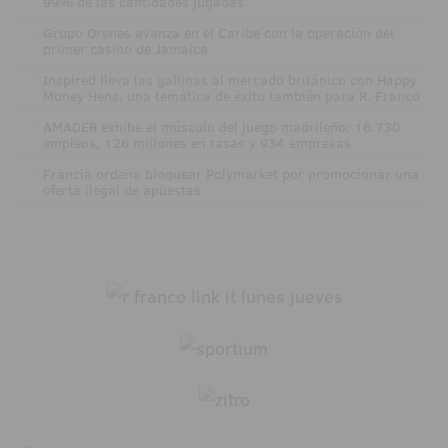
99% de las cantidades jugadas
·
Grupo Orenes avanza en el Caribe con la operación del
primer casino de Jamaica
·
Inspired lleva las gallinas al mercado británico con Happy
Money Hens, una temática de éxito también para R. Franco
·
AMADER exhibe el músculo del juego madrileño: 16.730
empleos, 126 millones en tasas y 934 empresas
·
Francia ordena bloquear Polymarket por promocionar una
oferta ilegal de apuestas