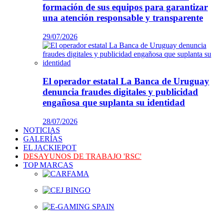
formación de sus equipos para garantizar
una atención responsable y transparente
29/07/2026
El operador estatal La Banca de Uruguay
denuncia fraudes digitales y publicidad
engañosa que suplanta su identidad
28/07/2026
NOTICIAS
GALERÍAS
EL JACKIEPOT
DESAYUNOS DE TRABAJO 'RSC'
TOP MARCAS