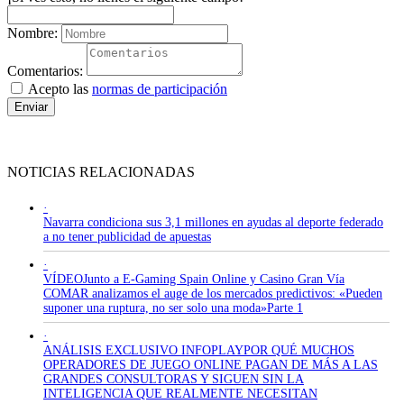
Nombre:
Comentarios:
Acepto las
normas de participación
Enviar
NOTICIAS RELACIONADAS
·
Navarra condiciona sus 3,1 millones en ayudas al deporte federado
a no tener publicidad de apuestas
·
VÍDEOJunto a E-Gaming Spain Online y Casino Gran Vía
COMAR analizamos el auge de los mercados predictivos: «Pueden
suponer una ruptura, no ser solo una moda»Parte 1
·
ANÁLISIS EXCLUSIVO INFOPLAYPOR QUÉ MUCHOS
OPERADORES DE JUEGO ONLINE PAGAN DE MÁS A LAS
GRANDES CONSULTORAS Y SIGUEN SIN LA
INTELIGENCIA QUE REALMENTE NECESITAN