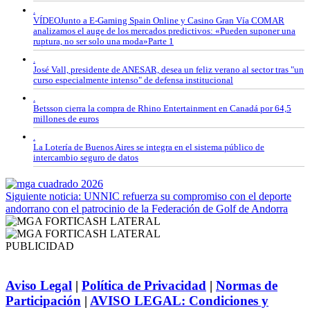
.
VÍDEOJunto a E-Gaming Spain Online y Casino Gran Vía COMAR
analizamos el auge de los mercados predictivos: «Pueden suponer una
ruptura, no ser solo una moda»Parte 1
.
José Vall, presidente de ANESAR, desea un feliz verano al sector tras "un
curso especialmente intenso" de defensa institucional
.
Betsson cierra la compra de Rhino Entertainment en Canadá por 64,5
millones de euros
.
La Lotería de Buenos Aires se integra en el sistema público de
intercambio seguro de datos
Siguiente noticia: UNNIC refuerza su compromiso con el deporte
andorrano con el patrocinio de la Federación de Golf de Andorra
PUBLICIDAD
Aviso Legal
|
Política de Privacidad
|
Normas de
Participación
|
AVISO LEGAL: Condiciones y