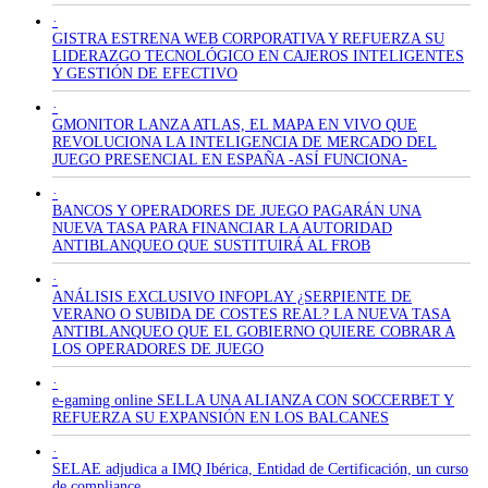
·
GISTRA ESTRENA WEB CORPORATIVA Y REFUERZA SU
LIDERAZGO TECNOLÓGICO EN CAJEROS INTELIGENTES
Y GESTIÓN DE EFECTIVO
·
GMONITOR LANZA ATLAS, EL MAPA EN VIVO QUE
REVOLUCIONA LA INTELIGENCIA DE MERCADO DEL
JUEGO PRESENCIAL EN ESPAÑA -ASÍ FUNCIONA-
·
BANCOS Y OPERADORES DE JUEGO PAGARÁN UNA
NUEVA TASA PARA FINANCIAR LA AUTORIDAD
ANTIBLANQUEO QUE SUSTITUIRÁ AL FROB
·
ANÁLISIS EXCLUSIVO INFOPLAY ¿SERPIENTE DE
VERANO O SUBIDA DE COSTES REAL? LA NUEVA TASA
ANTIBLANQUEO QUE EL GOBIERNO QUIERE COBRAR A
LOS OPERADORES DE JUEGO
·
e-gaming online SELLA UNA ALIANZA CON SOCCERBET Y
REFUERZA SU EXPANSIÓN EN LOS BALCANES
·
SELAE adjudica a IMQ Ibérica, Entidad de Certificación, un curso
de compliance