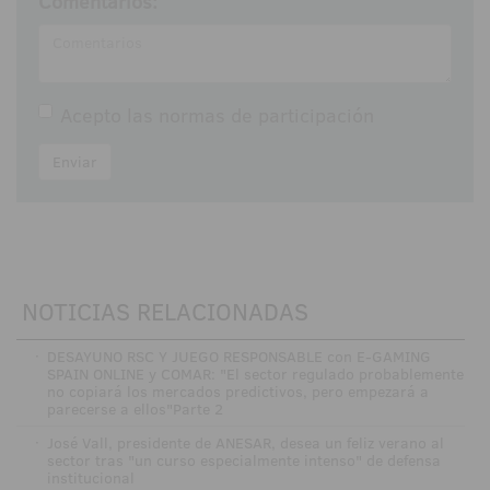
Comentarios:
Acepto las
normas de participación
Enviar
NOTICIAS RELACIONADAS
·
DESAYUNO RSC Y JUEGO RESPONSABLE con E-GAMING
SPAIN ONLINE y COMAR: "El sector regulado probablemente
no copiará los mercados predictivos, pero empezará a
parecerse a ellos"Parte 2
·
José Vall, presidente de ANESAR, desea un feliz verano al
sector tras "un curso especialmente intenso" de defensa
institucional