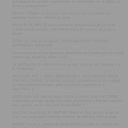
autónomas no pueden inspeccionar los terminales de la ONCE en
bares y restaurantes"
.
FOTOS Y VÍDEO: La Guardia Civil desarticula una banda que
asaltaba bancos y salones de juego
.
BOLETÍN DE HOY: El nuevo convenio de hostelería de Cáceres
(2026-2028) incluye a los trabajadores de casinos de juego y
bingos
.
ZITRO LO VUELVE A HACER: ÉXITO ABSOLUTO EN ZITRO
EXPERIENCE PARAGUAY
.
Las tendencias en las apuestas deportivas en España para la nueva
temporada deportiva 2026-2027
.
La verificación de edad entra en su fase técnica: del formulario a
la credencial
.
DESAYUNO RSC Y JUEGO RESPONSABLE con E-GAMING SPAIN
ONLINE y COMAR: "El sector regulado probablemente no copiará
los mercados predictivos, pero empezará a parecerse a
ellos"Parte 2
.
VÍDEOJunto a E-Gaming Spain Online y Casino Gran Vía COMAR
analizamos el auge de los mercados predictivos: «Pueden suponer
una ruptura, no ser solo una moda»Parte 1
.
José Vall, presidente de ANESAR, desea un feliz verano al sector
tras "un curso especialmente intenso" de defensa institucional
.
Betsson cierra la compra de Rhino Entertainment en Canadá por