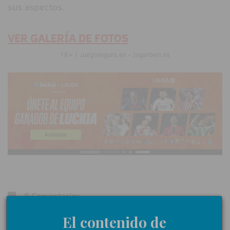
sus aspectos.
VER GALERÍA DE FOTOS
18+ | Juegoseguro.es - Jugarbien.es
0 Comentarios
El contenido de