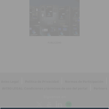
PUBLICIDAD
|
|
|
Aviso Legal
Política de Privacidad
Normas de Participación
|
AVISO LEGAL: Condiciones y términos de uso del portal
Partners
Síguenos en