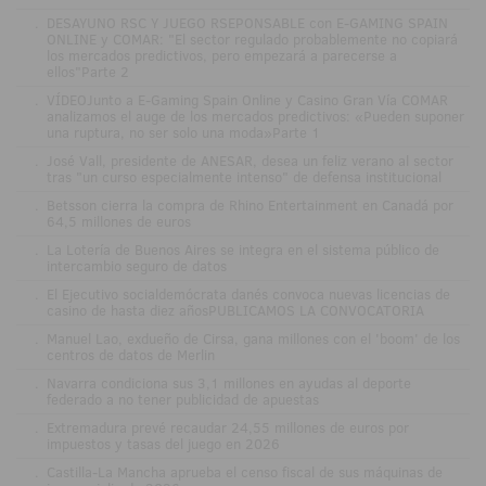
.
DESAYUNO RSC Y JUEGO RSEPONSABLE con E-GAMING SPAIN
ONLINE y COMAR: "El sector regulado probablemente no copiará
los mercados predictivos, pero empezará a parecerse a
ellos"Parte 2
.
VÍDEOJunto a E-Gaming Spain Online y Casino Gran Vía COMAR
analizamos el auge de los mercados predictivos: «Pueden suponer
una ruptura, no ser solo una moda»Parte 1
.
José Vall, presidente de ANESAR, desea un feliz verano al sector
tras "un curso especialmente intenso" de defensa institucional
.
Betsson cierra la compra de Rhino Entertainment en Canadá por
64,5 millones de euros
.
La Lotería de Buenos Aires se integra en el sistema público de
intercambio seguro de datos
.
El Ejecutivo socialdemócrata danés convoca nuevas licencias de
casino de hasta diez añosPUBLICAMOS LA CONVOCATORIA
.
Manuel Lao, exdueño de Cirsa, gana millones con el 'boom' de los
centros de datos de Merlin
.
Navarra condiciona sus 3,1 millones en ayudas al deporte
federado a no tener publicidad de apuestas
.
Extremadura prevé recaudar 24,55 millones de euros por
impuestos y tasas del juego en 2026
.
Castilla-La Mancha aprueba el censo fiscal de sus máquinas de