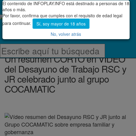
El contenido de INFOPLAY.INFO está destinado a personas de 18
Menú
años o más.
Por favor, confirma que cumples con el requisito de edad legal
para continuar.
Sí, soy mayor de 18 años
No, volver atrás
PUBLICIDAD
Un resumen CORTO en VÍDEO
del Desayuno de Trabajo RSC y
JR celebrado junto al grupo
COCAMATIC