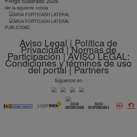
Ver la siguiente noticia
PUBLICIDAD
Aviso Legal
|
Política de
Privacidad
|
Normas de
Participación
|
AVISO LEGAL:
Condiciones y términos de uso
del portal
|
Partners
Síguenos en