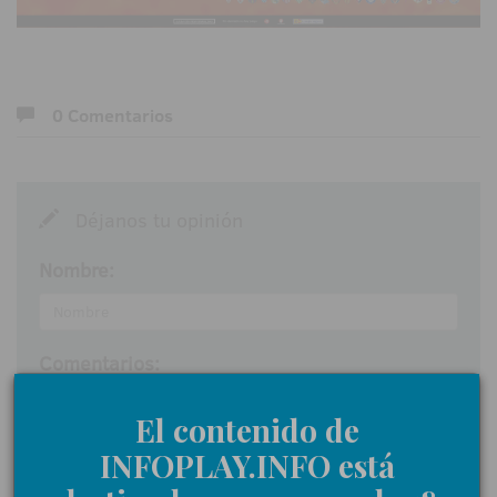
0 Comentarios
Déjanos tu opinión
Nombre:
Comentarios:
El contenido de
INFOPLAY.INFO está
Acepto las
normas de participación