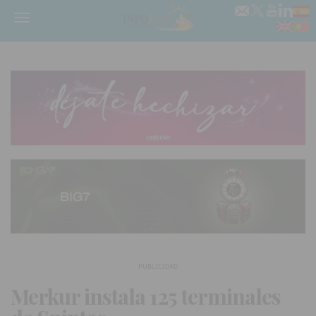
Menú
PUBLICIDAD
Merkur instala 125 terminales