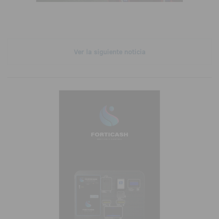
Ver la siguiente noticia