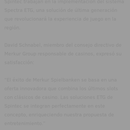
Spintec trabajan en la implementación del sistema
Spectra ETG, una solución de última generación
que revolucionará la experiencia de juego en la
región.
David Schnabel, miembro del consejo directivo de
Merkur Group responsable de casinos, expresó su
satisfacción:
“El éxito de Merkur Spielbanken se basa en una
oferta innovadora que combina los últimos slots
con clásicos de casino. Las soluciones ETG de
Spintec se integran perfectamente en este
concepto, enriqueciendo nuestra propuesta de
entretenimiento.”