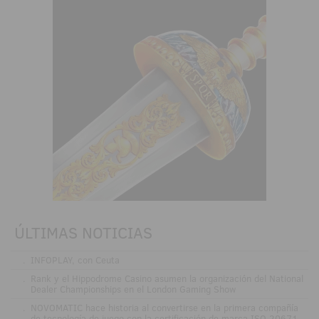
ÚLTIMAS NOTICIAS
.
INFOPLAY, con Ceuta
.
Rank y el Hippodrome Casino asumen la organización del National
Dealer Championships en el London Gaming Show
.
NOVOMATIC hace historia al convertirse en la primera compañía
de tecnología de juego con la certificación de marca ISO 20671